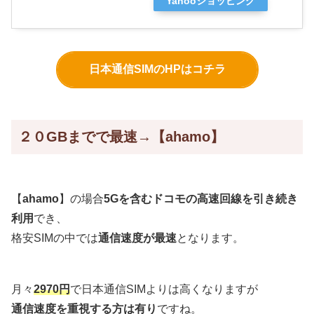
Yahooショッピング
日本通信SIMのHPはコチラ
２０GBまでで最速→【ahamo】
【
ahamo
】の場合
5Gを含むドコモの高速回線を引き続き
利用
でき、
格安SIMの中では
通信速度が最速
となります。
月々
2970円
で日本通信SIMよりは高くなりますが
通信速度を重視する方は有り
ですね。