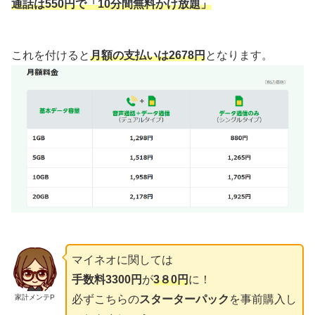
通話は550円で「10分間無料かけ放題」
これを付けると
月額の支払いは2678円
となります。
マイネオに関しては
手数料3300円
が
3８0円
に！
家計メンテP
必ずこちらの
スターターパック
を事前購入し