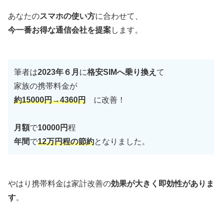
あなたの
スマホの使い方
に合わせて、
今一番お得な通信会社を提案
します。
筆者は
2023年６月
に
格安SIMへ乗り換え
て
家族の携帯料金が
約15000円→4360円
に改善！
月額
で
10000円
程
年間
で
12万円程の節約
となりました。
やはり携帯料金は家計改善の
効果が大きく即効性がありま
す
。