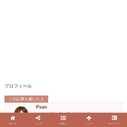
プロフィール
この記事を書いた人
Psan
30代・2児の母で元小学校教員。
不妊治療専念のため退職。
現在はフリーランスライター。
ホーム
シェア
目次へ
トップ
サイドバー