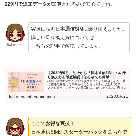
220円で追加データが加算
されるので安心ですね。
実際に私も
日本通信SIM
に乗り換えました。
詳しい乗り換え方については
家計メンテP
こちらの記事で解説しています。
【2024年9月】他社から「日本通信SIM」への乗
り換え方を徹底解説【初心者でも簡単！】
格安SIMのオンライン手続きは簡単とよく聞きますが、通
信会社の変更って手順がよく分からないし支払いのタイミ
ングを窺っていたらつい後回しにしがちですよね。家族の
携帯の支払いは１つにまとめてるんだけどどうすればいい
の？損しない乗り換えのタイミン...
2023.06.21
kakei-maintenance.com
ここで
お得な裏技
！
日本通信SIMの
スターターパックをこちらで