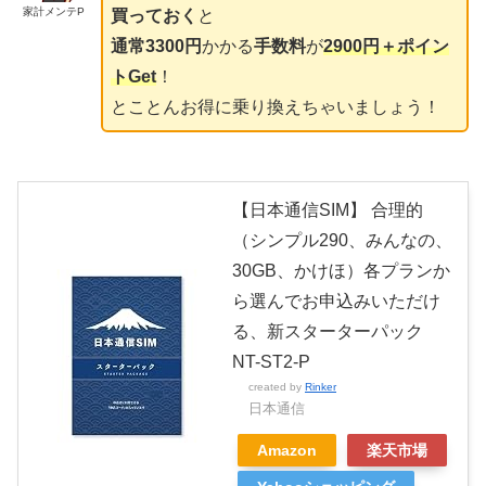
家計メンテP
買っておく
と
通常3300円
かかる
手数料
が
2900円
＋ポイン
トGet
！
とことんお得に乗り換えちゃいましょう！
【日本通信SIM】 合理的
（シンプル290、みんなの、
30GB、かけほ）各プランか
ら選んでお申込みいただけ
る、新スターターパック
NT-ST2-P
created by
Rinker
日本通信
Amazon
楽天市場