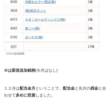
9436
沖縄セルラー電話(株)
1株
3834
(株)朝日ネット
1株
8473
ＳＢＩホールディングス(株)
1株
4042
東ソー(株)
2株
6745
ホーチキ(株)
1株
合計
17株
３月の追加銘柄
※は新規追加銘柄
(今月はなし)
１２月は
配当金月
ということで、
配当金
と先月の
残金
と合
わせて
多めに投資
しました。