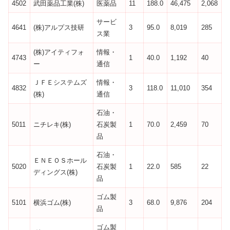
4502
武田薬品工業(株)
医薬品
11
188.0
46,475
2,068
サービ
4641
(株)アルプス技研
3
95.0
8,019
285
ス業
(株)アイティフォ
情報・
4743
1
40.0
1,192
40
ー
通信
ＪＦＥシステムズ
情報・
4832
3
118.0
11,010
354
(株)
通信
石油・
5011
ニチレキ(株)
石炭製
1
70.0
2,459
70
品
石油・
ＥＮＥＯＳホール
5020
石炭製
1
22.0
585
22
ディングス(株)
品
ゴム製
5101
横浜ゴム(株)
3
68.0
9,876
204
品
ゴム製