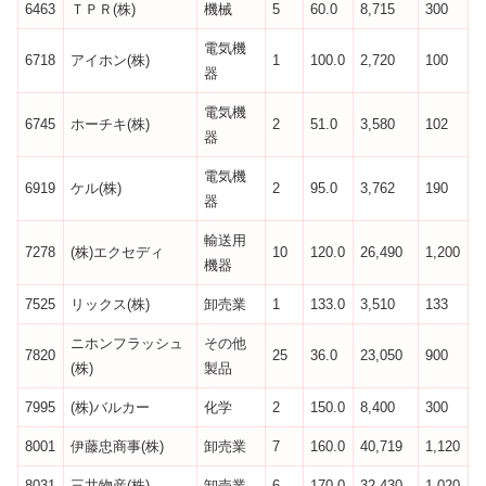
6463
ＴＰＲ(株)
機械
5
60.0
8,715
300
電気機
6718
アイホン(株)
1
100.0
2,720
100
器
電気機
6745
ホーチキ(株)
2
51.0
3,580
102
器
電気機
6919
ケル(株)
2
95.0
3,762
190
器
輸送用
7278
(株)エクセディ
10
120.0
26,490
1,200
機器
7525
リックス(株)
卸売業
1
133.0
3,510
133
ニホンフラッシュ
その他
7820
25
36.0
23,050
900
(株)
製品
7995
(株)バルカー
化学
2
150.0
8,400
300
8001
伊藤忠商事(株)
卸売業
7
160.0
40,719
1,120
8031
三井物産(株)
卸売業
6
170.0
32,430
1,020