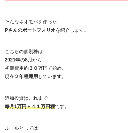
そんなネオモバを使った
Pさんのポートフォリオ
を紹介します。
こちらの個別株は
2021年
の
8月
から
初期費用
約３０万円
で始め、
現在
２年程運用
しています。
追加投資はこれまで
毎月1万円＋４１万円程
です。
ルールとしては