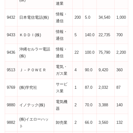
連業
情報・
9432
日本電信電話(株)
200
5.0
34,540
1,000
通信
情報・
9433
ＫＤＤＩ(株)
5
140.0
22,735
700
通信
沖縄セルラー電話
情報・
9436
22
100.0
75,790
2,200
(株)
通信
電気・
9513
Ｊ－ＰＯＷＥＲ
4
90.0
9,420
360
ガス業
サービ
9769
(株)学究社
1
87.0
2,032
87
ス業
電気機
9880
イノテック(株)
2
70.0
3,388
140
器
(株)イエローハッ
9882
卸売業
2
66.0
3,560
132
ト