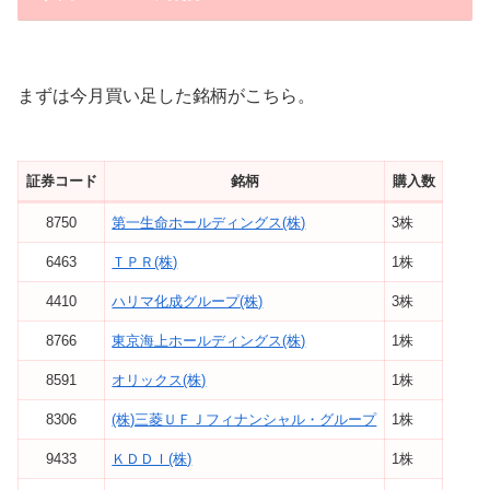
まずは今月買い足した銘柄がこちら。
証券コード
銘柄
購入数
8750
第一生命ホールディングス(株)
3株
6463
ＴＰＲ(株)
1株
4410
ハリマ化成グループ(株)
3株
8766
東京海上ホールディングス(株)
1株
8591
オリックス(株)
1株
8306
(株)三菱ＵＦＪフィナンシャル・グループ
1株
9433
ＫＤＤＩ(株)
1株