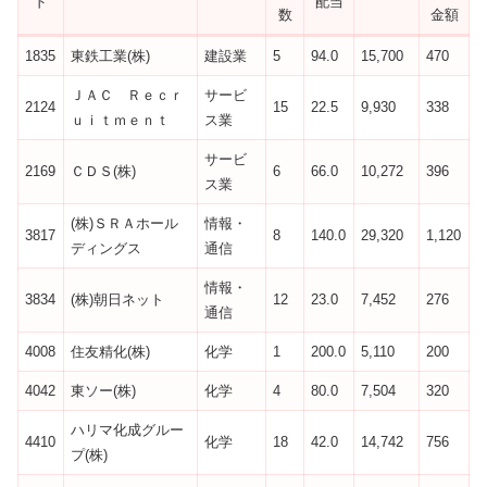
ド
配当
数
金額
1835
東鉄工業(株)
建設業
5
94.0
15,700
470
ＪＡＣ Ｒｅｃｒ
サービ
2124
15
22.5
9,930
338
ｕｉｔｍｅｎｔ
ス業
サービ
2169
ＣＤＳ(株)
6
66.0
10,272
396
ス業
(株)ＳＲＡホール
情報・
3817
8
140.0
29,320
1,120
ディングス
通信
情報・
3834
(株)朝日ネット
12
23.0
7,452
276
通信
4008
住友精化(株)
化学
1
200.0
5,110
200
4042
東ソー(株)
化学
4
80.0
7,504
320
ハリマ化成グルー
4410
化学
18
42.0
14,742
756
プ(株)