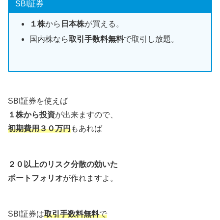
SBI証券
１株
から
日本株
が買える。
国内株なら
取引手数料無料
で取引し放題。
SBI証券を使えば
１株から投資
が出来ますので、
初期費用３０万円
もあれば
２０以上のリスク分散の効いた
ポートフォリオ
が作れますよ。
SBI証券は
取引手数料無料
で