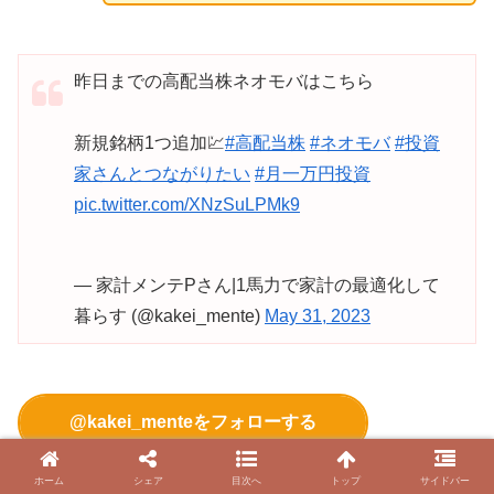
昨日までの高配当株ネオモバはこちら
新規銘柄1つ追加💹
#高配当株
#ネオモバ
#投資
家さんとつながりたい
#月一万円投資
pic.twitter.com/XNzSuLPMk9
— 家計メンテPさん|1馬力で家計の最適化して
暮らす (@kakei_mente)
May 31, 2023
@kakei_menteをフォローする
ホーム
シェア
目次へ
トップ
サイドバー