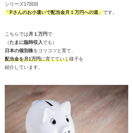
シリーズ17回目
「
Pさんのお小遣いで配当金月１万円への道
」
です。
こちらでは
月１万円
で
（
たまに臨時収入
でも）
日本の個別株
をコツコツと育て、
配当金を月1万円
に育てていく
様子を
紹介しています。