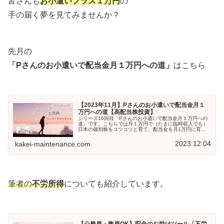
皆さんも
お小遣いプラス１万円
の
手の届く夢を見てみませんか？
先月の
「Pさんのお小遣いで配当金月１万円への道」
はこちら
【2023年11月】Pさんのお小遣いで配当金月１
万円への道【高配当株投資】
シリーズ16回目「Pさんのお小遣いで配当金月１万円への
道」です。こちらでは月１万円で（たまに臨時収入でも）
日本の個別株をコツコツと育て、配当金を月1万円に育て
ていく様子を紹介しています。
2023.12.04
kakei-maintenance.com
筆者の
不労所得
についても紹介しています。
【公務員・教員OK】貯金のお助けツール「不労