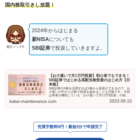
国内株取引きし放題
！
2024年からはじまる
新NISA
についても
家計メンテP
SBI証券
で投資していきますよ。
【お小遣いで月1万円投資】初心者でもできる！
SBI証券ではじめる高配当株投資のはじめ方【日
本株】
SBI証券のS株を活用すれば1株から投資ができるので、お
小遣いの中から少額で投資を始めることも可能です。今回
は筆者が継続している「お小遣いで月1万円投資」の始め
方について解説していきますので、配当金に興味ある方は
2023.09.15
kakei-maintenance.com
是非参考になさってください。
売買手数料0円！最短
5
分で申請完了