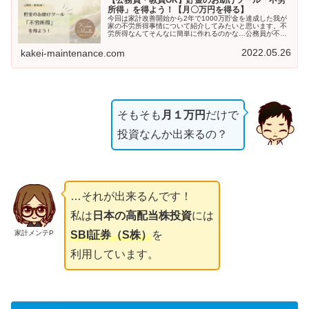
所得」を得よう！【月〇万円を得る】
今回は家計改善開始から2年で1000万貯金を達成した我が
家の不労所得事情について紹介してみたいと思います。不
労所得なんてそんなに簡単に作れるのかな…公務員が不労
所得なんて条件が厳しそうだなぁなんと言っても不労所得
は貯蓄率を上げるお助けツール...
2022.05.26
kakei-maintenance.com
そもそも
月１万円
だけで
投資なんか出来るの？
…それが出来るんです！
私は
日本の高配当株投資
には
家計メンテP
SBI証券（S株）
を
利用しています。