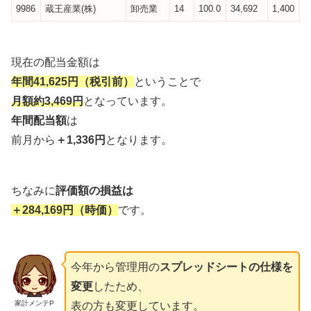
9986
蔵王産業(株)
卸売業
14
100.0
34,692
1,400
現在の配当金額は
年間41,625円（税引前）
ということで
月額約3,469円
となっています。
年間配当額
は
前月から
＋1,336円
となります。
ちなみに
評価額の損益は
＋
284,169
円
（時価）
です。
今年から管理用の
スプレッドシートの仕様を
変更
したため、
家計メンテP
表の方も変更しています。