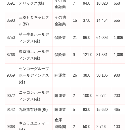
その他
8591
オリックス(株)
7
94.0
18,820
658
金融業
三菱ＨＣキャピタ
その他
8593
15
37.0
14,454
555
ル(株)
金融業
第一生命ホールデ
8750
保険業
21
86.0
64,008
1,806
ィングス(株)
東京海上ホールデ
8766
保険業
9
121.0
31,581
1,089
ィングス(株)
センコーグループ
9069
ホールディングス
陸運業
26
38.0
30,186
988
(株)
ニッコンホールデ
9072
陸運業
2
100.0
6,272
200
ィングス(株)
9142
九州旅客鉄道(株)
陸運業
5
93.0
15,680
465
倉庫・
キムラユニティー
9368
運輸関
2
50.0
2,746
100
(株)