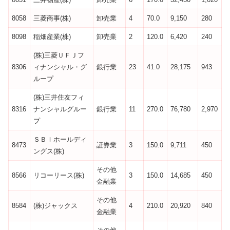
8058
三菱商事(株)
卸売業
4
70.0
9,150
280
8098
稲畑産業(株)
卸売業
2
120.0
6,420
240
(株)三菱ＵＦＪフ
8306
ィナンシャル・グ
銀行業
23
41.0
28,175
943
ループ
(株)三井住友フィ
8316
ナンシャルグルー
銀行業
11
270.0
76,780
2,970
プ
ＳＢＩホールディ
8473
証券業
3
150.0
9,711
450
ングス(株)
その他
8566
リコーリース(株)
3
150.0
14,685
450
金融業
その他
8584
(株)ジャックス
4
210.0
20,920
840
金融業