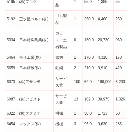
5185
(株)フコク
1
55.0
1,385
55
品
ゴム製
5192
三ツ星ベルト(株)
1
250.0
4,460
250
品
ガラ
5334
日本特殊陶業(株)
ス・土
6
160.0
20,730
960
石製品
5464
モリ工業(株)
鉄鋼
1
170.0
4,310
170
5659
日本精線(株)
鉄鋼
2
210.0
9,910
420
サービ
6073
(株)アサンテ
100
62.0
166,000
6,200
ス業
サービ
6087
(株)アビスト
13
102.0
39,975
1,326
ス業
6322
(株)タクミナ
機械
1
50.0
1,723
50
6454
マックス(株)
機械
3
95.0
9,630
285