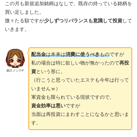
この月も新規追加銘柄はなしで、既存の持っている銘柄を
買い足しました。
微々たる額ですが
少しずつリバランスも意識して投資
して
いきます。
配当金
は本来は
消費に使うべき
もの
ですが
私の場合は特に欲しい物が無かったので
再投
家計メンテP
資
という形に。
（行こうと思っていたエステも今年は行って
いませんｗ）
軍資金も限られている現状ですので、
資金効率は悪い
ですが
当面は再投資にまわすことになるかと思いま
す。