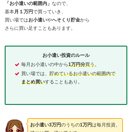
「お小遣いの範囲内」
なので、
基本
月１万円
で買っていき、
買い場では
お小遣い
や
へそくり貯金
から
さらに買い足すこともあります。
お小遣い投資のルール
毎月お小遣いの中から
1万円分
買う
。
買い場では、
貯めているお小遣いの範囲内で
まとめ買い
することもあり。
お小遣い3万円
のうちの
1万円
は毎月投資。